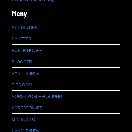
Meny
NETTBUTIKK
NYHETER
POKER.NO APP
BLOGGER
NYHETSBREV
TIPS OSS!
NORSK POKERFORBUND
KORTSTOKKER
MIN KONTO
HANDLEKURV