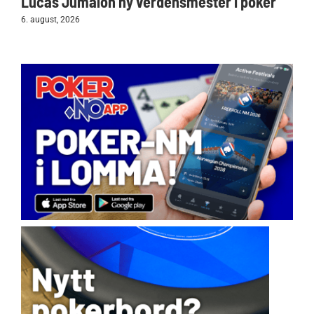
Lucas Jumalon ny verdensmester i poker
6. august, 2026