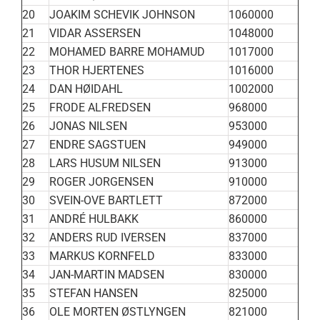
20
JOAKIM SCHEVIK JOHNSON
1060000
21
VIDAR ASSERSEN
1048000
22
MOHAMED BARRE MOHAMUD
1017000
23
THOR HJERTENES
1016000
24
DAN HØIDAHL
1002000
25
FRODE ALFREDSEN
968000
26
JONAS NILSEN
953000
27
ENDRE SAGSTUEN
949000
28
LARS HUSUM NILSEN
913000
29
ROGER JORGENSEN
910000
30
SVEIN-OVE BARTLETT
872000
31
ANDRÉ HULBAKK
860000
32
ANDERS RUD IVERSEN
837000
33
MARKUS KORNFELD
833000
34
JAN-MARTIN MADSEN
830000
35
STEFAN HANSEN
825000
36
OLE MORTEN ØSTLYNGEN
821000