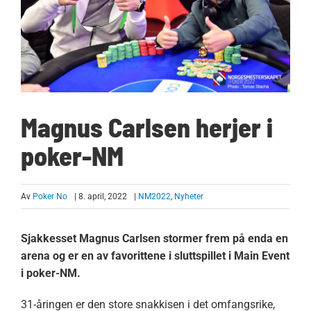
Magnus Carlsen herjer i
poker-NM
Av
Poker No
| 8. april, 2022
|
NM2022
,
Nyheter
Sjakkesset Magnus Carlsen stormer frem på enda en
arena og er en av favorittene i sluttspillet i Main Event
i poker-NM.
31-åringen er den store snakkisen i det omfangsrike,