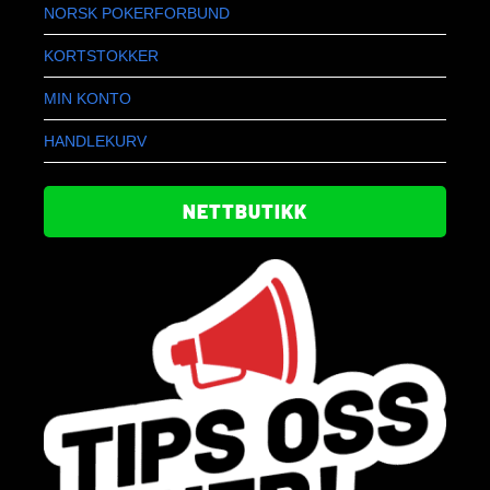
NORSK POKERFORBUND
KORTSTOKKER
MIN KONTO
HANDLEKURV
NETTBUTIKK