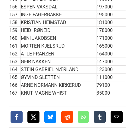
156
ESPEN VAKSDAL
197000
157
INGE FAGERBAKKE
195000
158
KRISTIAN HEIMSTAD
181000
159
HEIDI RØNEID
178000
160
MINI JAKOBSEN
171000
161
MORTEN KJELSRUD
165000
162
ATLE FRANZEN
164000
163
GEIR NAKKEN
147000
164
STEIN GABRIEL NÆRLAND
123000
165
ØYVIND SLETTEN
111000
166
ARNE NORMANN KIRKERUD
79100
167
KNUT MAGNE WHIST
35000