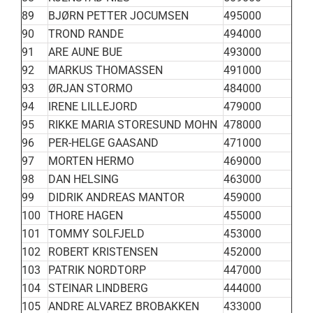
89
BJØRN PETTER JOCUMSEN
495000
90
TROND RANDE
494000
91
ARE AUNE BUE
493000
92
MARKUS THOMASSEN
491000
93
ØRJAN STORMO
484000
94
IRENE LILLEJORD
479000
95
RIKKE MARIA STORESUND MOHN
478000
96
PER-HELGE GAASAND
471000
97
MORTEN HERMO
469000
98
DAN HELSING
463000
99
DIDRIK ANDREAS MANTOR
459000
100
THORE HAGEN
455000
101
TOMMY SOLFJELD
453000
102
ROBERT KRISTENSEN
452000
103
PATRIK NORDTORP
447000
104
STEINAR LINDBERG
444000
105
ANDRE ALVAREZ BROBAKKEN
433000