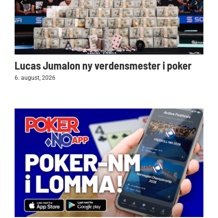
Lucas Jumalon ny verdensmester i poker
6. august, 2026