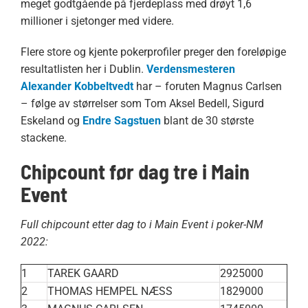
meget godtgående på fjerdeplass med drøyt 1,6
millioner i sjetonger med videre.
Flere store og kjente pokerprofiler preger den foreløpige
resultatlisten her i Dublin.
Verdensmesteren
Alexander Kobbeltvedt
har – foruten Magnus Carlsen
– følge av størrelser som Tom Aksel Bedell, Sigurd
Eskeland og
Endre Sagstuen
blant de 30 største
stackene.
Chipcount før dag tre i Main
Event
Full chipcount etter dag to i Main Event i poker-NM
2022:
1
TAREK GAARD
2925000
2
THOMAS HEMPEL NÆSS
1829000