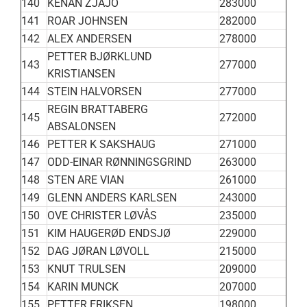
140
KENAN ZJAJO
283000
141
ROAR JOHNSEN
282000
142
ALEX ANDERSEN
278000
PETTER BJØRKLUND
143
277000
KRISTIANSEN
144
STEIN HALVORSEN
277000
REGIN BRATTABERG
145
272000
ABSALONSEN
146
PETTER K SAKSHAUG
271000
147
ODD-EINAR RØNNINGSGRIND
263000
148
STEN ARE VIAN
261000
149
GLENN ANDERS KARLSEN
243000
150
OVE CHRISTER LØVÅS
235000
151
KIM HAUGERØD ENDSJØ
229000
152
DAG JØRAN LØVOLL
215000
153
KNUT TRULSEN
209000
154
KARIN MUNCK
207000
155
PETTER ERIKSEN
198000