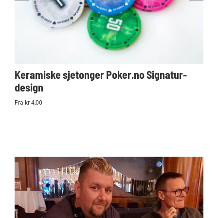
Keramiske sjetonger Poker.no Signatur-
Ko
design
Po
Fra kr 4,00
kr