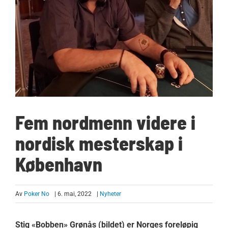
Fem nordmenn videre i
nordisk mesterskap i
København
Av
Poker No
| 6. mai, 2022
|
Nyheter
Stig «Bobben» Grønås (bildet) er Norges foreløpig