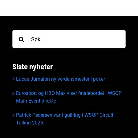
Søk
etter:
Siste nyheter
Lucas Jumalon ny verdensmester i poker
Eurosport og HBO Max viser finalebordet i WSOP
Main Event direkte
Patrick Pedersen vant gullring i WSOP Circuit
Tallinn 2026