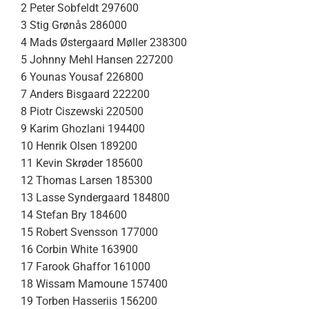
2 Peter Sobfeldt 297600
3 Stig Grønås 286000
4 Mads Østergaard Møller 238300
5 Johnny Mehl Hansen 227200
6 Younas Yousaf 226800
7 Anders Bisgaard 222200
8 Piotr Ciszewski 220500
9 Karim Ghozlani 194400
10 Henrik Olsen 189200
11 Kevin Skrøder 185600
12 Thomas Larsen 185300
13 Lasse Syndergaard 184800
14 Stefan Bry 184600
15 Robert Svensson 177000
16 Corbin White 163900
17 Farook Ghaffor 161000
18 Wissam Mamoune 157400
19 Torben Hasseriis 156200