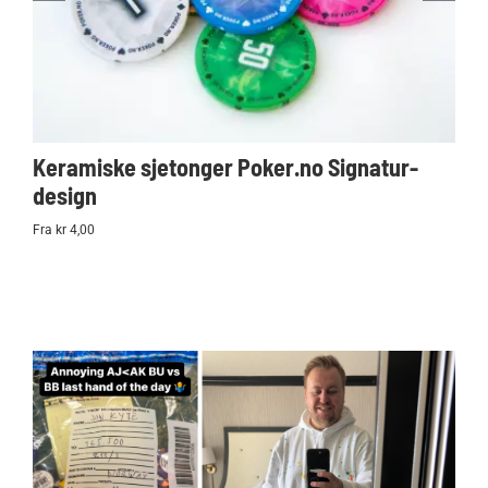
Keramiske sjetonger Poker.no Signatur-
Ko
design
Po
Fra kr 4,00
kr