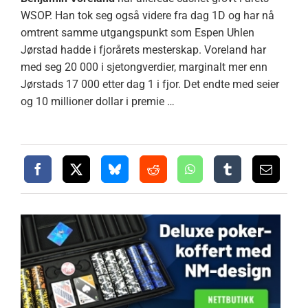
WSOP. Han tok seg også videre fra dag 1D og har nå
omtrent samme utgangspunkt som Espen Uhlen
Jørstad hadde i fjorårets mesterskap. Voreland har
med seg 20 000 i sjetongverdier, marginalt mer enn
Jørstads 17 000 etter dag 1 i fjor. Det endte med seier
og 10 millioner dollar i premie …