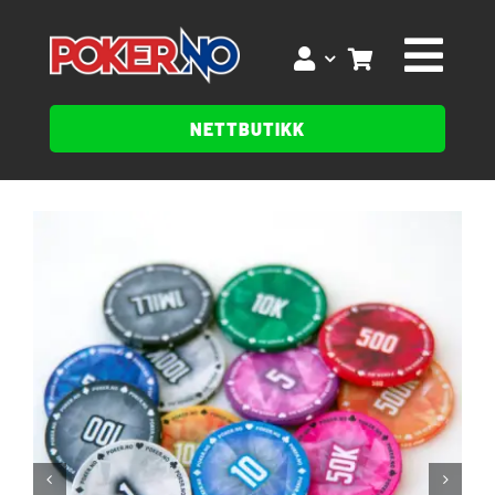
Skip
to
Togg
content
NETTBUTIKK
Navig
KJØP
Detaljer