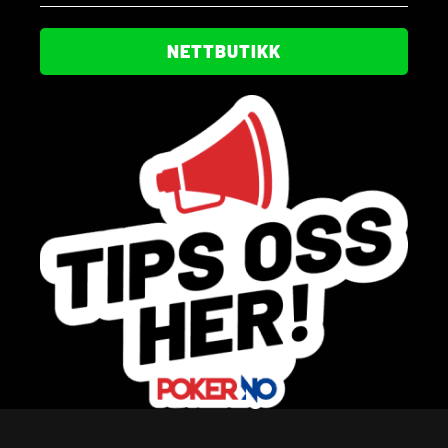
NETTBUTIKK