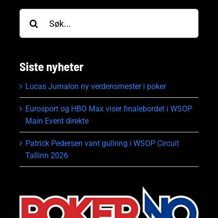
Søk
etter:
Siste nyheter
Lucas Jumalon ny verdensmester i poker
Eurosport og HBO Max viser finalebordet i WSOP
Main Event direkte
Patrick Pedersen vant gullring i WSOP Circuit
Tallinn 2026