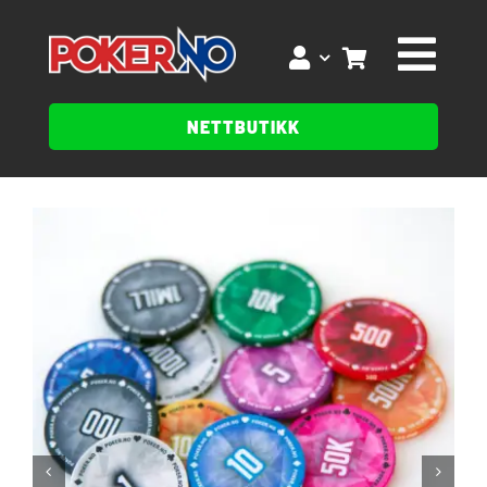
Skip
to
Togg
content
NETTBUTIKK
Navig
KJØP
Detaljer