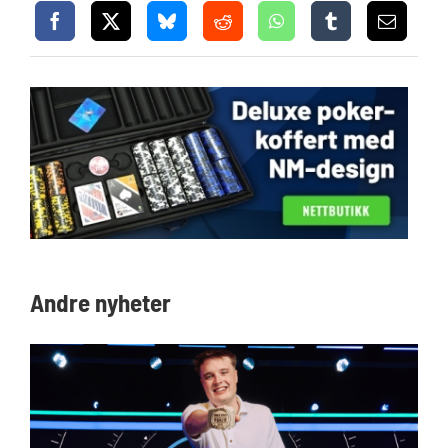
Andre nyheter