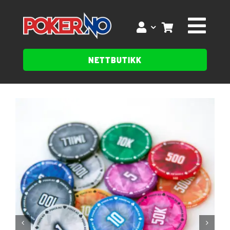
Skip
to
Togg
content
NETTBUTIKK
Navig
KJØP
Detaljer