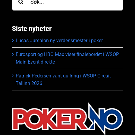
etter:
Siste nyheter
Lucas Jumalon ny verdensmester i poker
Eurosport og HBO Max viser finalebordet i WSOP
Main Event direkte
Patrick Pedersen vant gullring i WSOP Circuit
Tallinn 2026