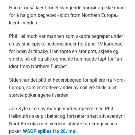
Han er også kjent for et svingende humør og ikke minst
for å ha gjort begrepet «idiot from Northern Europe»
kjent i verden.
Phil Hellmuth var mannen som skapte begrepet under
en av sine episke nedsmeltinger for åpne TV-kameraer
for noen år tilbake. Han tapte en stor pott, skjelte og
smelte på alt og alle og mente han hadde tapt for “an
idiot from Northern Europe”.
Siden har det blitt et hedersbegrep for spillere fra Nord-
Europa, som er storleverandør av spillere til de aller
største pokerlagene i verden.
Jon Kyte er en av mange nordeuropeere med Phil
Hellmuths skalp i beltet og fortsetter snart sitt eventyr i
Nord-Amerika med verdens største turneringsserie i
poker.
WSOP spilles fra 28. mai
.