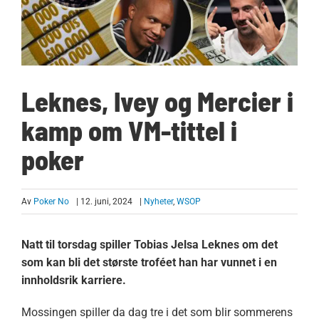
Leknes, Ivey og Mercier i
kamp om VM-tittel i
poker
Av
Poker No
| 12. juni, 2024
|
Nyheter
,
WSOP
Natt til torsdag spiller Tobias Jelsa Leknes om det
som kan bli det største troféet han har vunnet i en
innholdsrik karriere.
Mossingen spiller da dag tre i det som blir sommerens