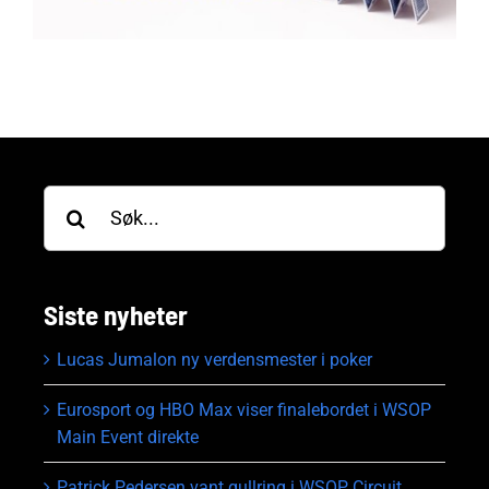
Søk
etter:
Siste nyheter
Lucas Jumalon ny verdensmester i poker
Eurosport og HBO Max viser finalebordet i WSOP
Main Event direkte
Patrick Pedersen vant gullring i WSOP Circuit