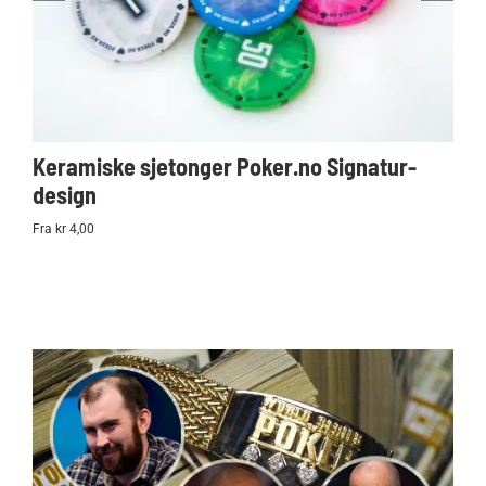
Keramiske sjetonger Poker.no Signatur-
Ko
design
Po
Fra kr 4,00
kr