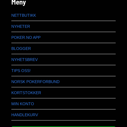
Meny
NETTBUTIKK
NYHETER
POKER.NO APP
BLOGGER
NYHETSBREV
TIPS OSS!
NORSK POKERFORBUND
KORTSTOKKER
MIN KONTO
HANDLEKURV