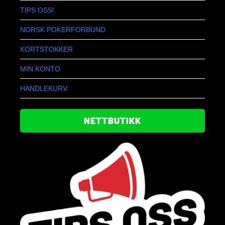
TIPS OSS!
NORSK POKERFORBUND
KORTSTOKKER
MIN KONTO
HANDLEKURV
NETTBUTIKK