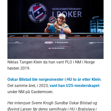
Niklas Tangen Klein da han vant PLO i NM i Norge
høsten 2019.
Oskar Bilstad ble norgesmester i HU to år etter Klein
.
Det samme året, i 2023,
vant han U25-mesterskapet
under NM på Gardermoen.
Her intervjuer Sverre Krogh Sundbø Oskar Bilstad og
Øyvind Larsen før deres semifinale i HU i Bratislava i