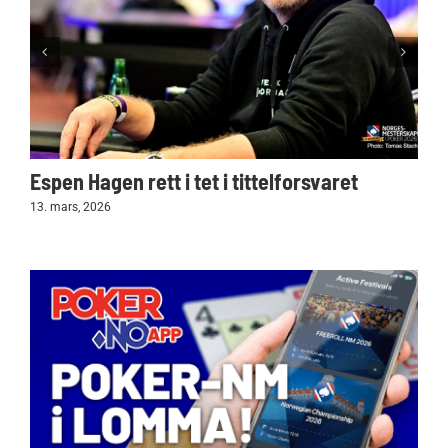
Espen Hagen rett i tet i tittelforsvaret
13. mars, 2026