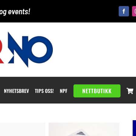
og events!
NETTBUTIKK
NYHETSBREV
TIPS OSS!
NPF