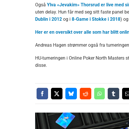
Også
Ylva «Jevakim» Thorsrud er live med si
uten delay. Hun får med seg sitt faste panel 
Dublin i 2012
og i
8-Game i Stokke i 2018
) o
Her er en oversikt over alle som har blitt onl
Andreas Hagen strømmer også fra turneringe
HU-turneringen i Online Poker North Masters sta
disse.