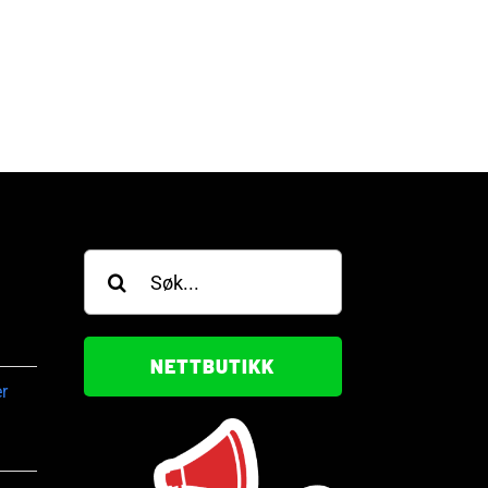
jei Forus vant gullring
Vilde Sangolt Ekren vant
SOP Circuit
gullring i WSOP Circuit
gust, 2026
28. juli, 2026
Søk
etter:
NETTBUTIKK
r