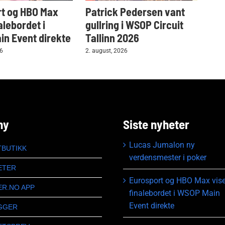
t og HBO Max
Patrick Pedersen vant
Tar
alebordet i
gullring i WSOP Circuit
i W
n Event direkte
Tallinn 2026
2. au
26
2. august, 2026
ny
Siste nyheter
Lucas Jumalon ny
TBUTIKK
verdensmester i poker
ETER
Eurosport og HBO Max vise
ER.NO APP
finalebordet i WSOP Main
Event direkte
GGER