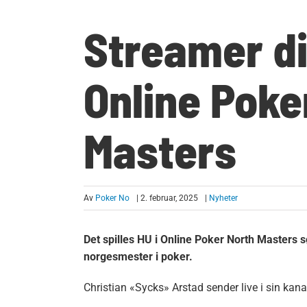
Streamer di
Online Poke
Masters
Av
Poker No
| 2. februar, 2025
|
Nyheter
Det spilles HU i Online Poker North Masters 
norgesmester i poker.
Christian «Sycks» Arstad sender live i sin kan