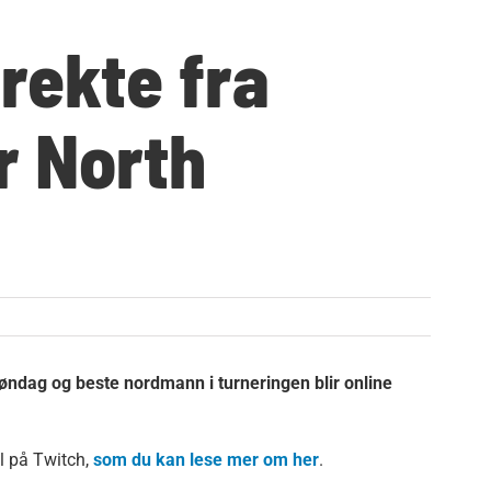
rekte fra
r North
søndag og beste nordmann i turneringen blir online
al på Twitch,
som du kan lese mer om her
.