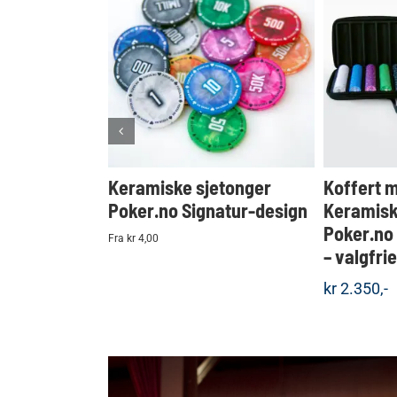
KJØP
Detaljer
Keramiske sjetonger
Koffert 
Poker.no Signatur-design
Keramisk
Poker.no
Fra kr 4,00
– valgfri
kr
2.350,-