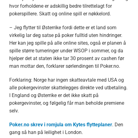
hvor forholdene er adskillig bedre tilrettelagt for
pokerspillere. Skatt og online spill er nøkkelord.
– Jeg flytter til Østerrike fordi dette er et land som
virkelig lar deg satse på poker fulltid uten hindringer.
Her kan jeg spille på alle online sites, også er planen å
spille større turneringer under WSOP i sommer, og da
hjelper det at staten ikke tar 30 prosent av cashen før
man mottar den, forklarer sørlendingen til Poker.no.
Forklaring: Norge har ingen skatteavtale med USA og
alle pokergevinster skattelegges direkte ved utbetaling.
I England og Østerrike er det ikke skatt på
pokergevinster, og følgelig får man beholde premiene
selv.
Poker.no skrev i romjula om Kytes flytteplaner
. Den
gang så han på leilighet i London.