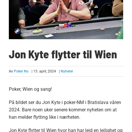
Jon Kyte flytter til Wien
Av
Poker No
| 15. april, 2024
|
Nyheter
Poker, Wien og sang!
På bildet ser du Jon Kyte i poker-NM i Bratislava våren
2024. Bare noen uker senere kommer nyheten om at
han melder flytting like i nærheten.
Jon Kyte flytter til Wien hvor han har leid en leilighet og