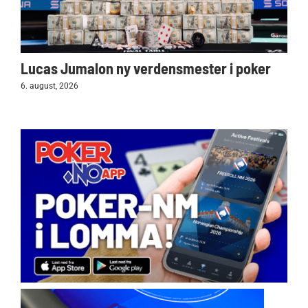
Lucas Jumalon ny verdensmester i poker
6. august, 2026