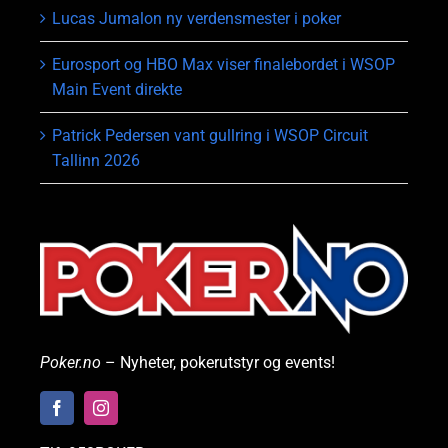
Lucas Jumalon ny verdensmester i poker
Eurosport og HBO Max viser finalebordet i WSOP
Main Event direkte
Patrick Pedersen vant gullring i WSOP Circuit
Tallinn 2026
Poker.no
– Nyheter, pokerutstyr og events!