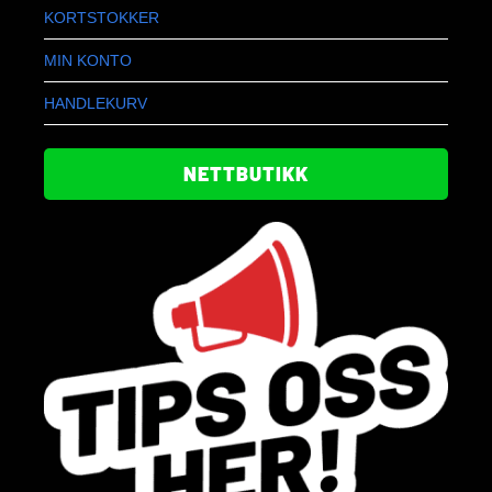
KORTSTOKKER
MIN KONTO
HANDLEKURV
NETTBUTIKK