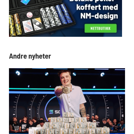
Andre nyheter