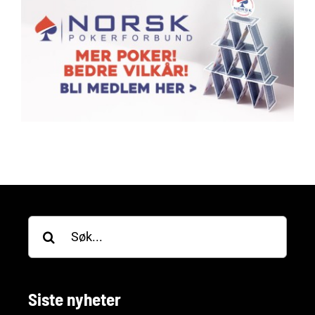
Søk
etter:
Siste nyheter