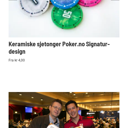
Keramiske sjetonger Poker.no Signatur-
Ko
design
Po
Fra kr 4,00
kr