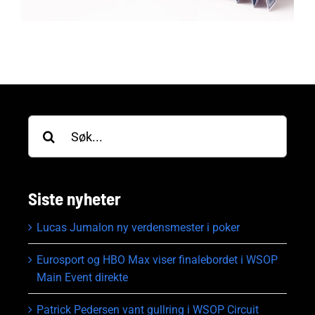
Søk
etter:
Siste nyheter
Lucas Jumalon ny verdensmester i poker
Eurosport og HBO Max viser finalebordet i WSOP
Main Event direkte
Patrick Pedersen vant gullring i WSOP Circuit