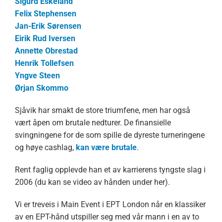
Sigurd Eskeland
Felix Stephensen
Jan-Erik Sørensen
Eirik Rud Iversen
Annette Obrestad
Henrik Tollefsen
Yngve Steen
Ørjan Skommo
Sjåvik har smakt de store triumfene, men har også
vært åpen om brutale nedturer. De finansielle
svingningene for de som spille de dyreste turneringene
og høye cashlag,
kan være brutale
.
Rent faglig opplevde han et av karrierens tyngste slag i
2006 (du kan se video av hånden under her).
Vi er treveis i Main Event i EPT London når en klassiker
av en EPT-hånd utspiller seg med vår mann i en av to