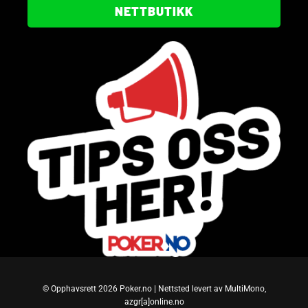
NETTBUTIKK
© Opphavsrett 2026 Poker.no | Nettsted levert av MultiMono,
azgr[a]online.no