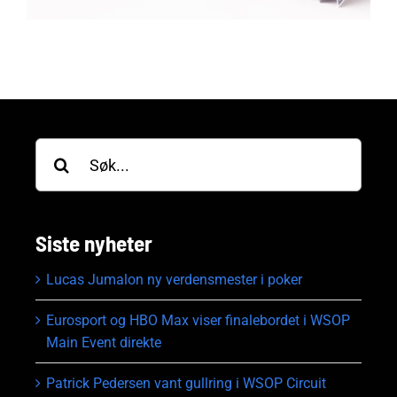
Søk
etter:
Siste nyheter
Lucas Jumalon ny verdensmester i poker
Eurosport og HBO Max viser finalebordet i WSOP
Main Event direkte
Patrick Pedersen vant gullring i WSOP Circuit