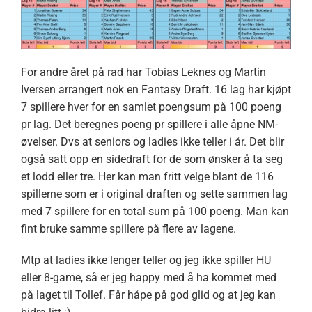
For andre året på rad har Tobias Leknes og Martin
Iversen arrangert nok en Fantasy Draft. 16 lag har kjøpt
7 spillere hver for en samlet poengsum på 100 poeng
pr lag. Det beregnes poeng pr spillere i alle åpne NM-
øvelser. Dvs at seniors og ladies ikke teller i år. Det blir
også satt opp en sidedraft for de som ønsker å ta seg
et lodd eller tre. Her kan man fritt velge blant de 116
spillerne som er i original draften og sette sammen lag
med 7 spillere for en total sum på 100 poeng. Man kan
fint bruke samme spillere på flere av lagene.
Mtp at ladies ikke lenger teller og jeg ikke spiller HU
eller 8-game, så er jeg happy med å ha kommet med
på laget til Tollef. Får håpe på god glid og at jeg kan