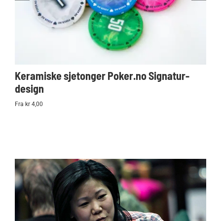
Keramiske sjetonger Poker.no Signatur-
Ko
design
Po
Fra kr 4,00
kr