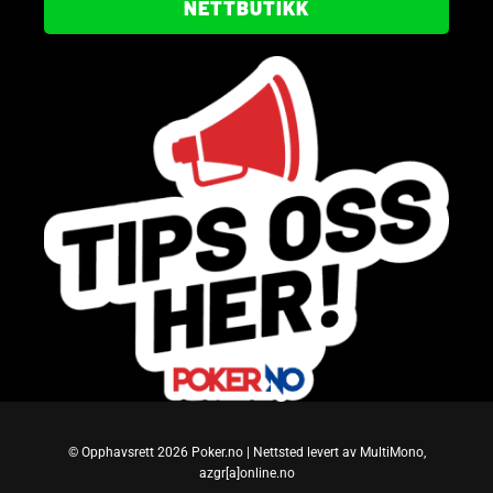
NETTBUTIKK
© Opphavsrett 2026 Poker.no | Nettsted levert av MultiMono,
azgr[a]online.no