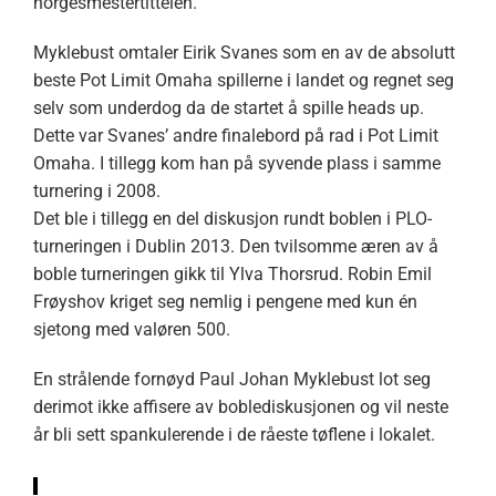
norgesmestertittelen.
Myklebust omtaler Eirik Svanes som en av de absolutt
beste Pot Limit Omaha spillerne i landet og regnet seg
selv som underdog da de startet å spille heads up.
Dette var Svanes’ andre finalebord på rad i Pot Limit
Omaha. I tillegg kom han på syvende plass i samme
turnering i 2008.
Det ble i tillegg en del diskusjon rundt boblen i PLO-
turneringen i Dublin 2013. Den tvilsomme æren av å
boble turneringen gikk til Ylva Thorsrud. Robin Emil
Frøyshov kriget seg nemlig i pengene med kun én
sjetong med valøren 500.
En strålende fornøyd Paul Johan Myklebust lot seg
derimot ikke affisere av boblediskusjonen og vil neste
år bli sett spankulerende i de råeste tøflene i lokalet.