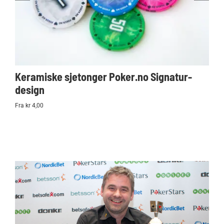
Keramiske sjetonger Poker.no Signatur-
Ko
design
Po
Fra kr 4,00
kr