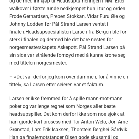
og dermed innkjøp til Headsupturneringen i NM. Etter
walkover i første runde nedkjempet hun i tur og orden
Frode Gerhardsen, Preben Stokkan, Vidar Furu Øie og
Johnny Lodden før Pål Strand Larsen ventet i
finalen.Headsupspesialisten Larsen fra Bergen ble for
sterk i finalen og dermed ble det bare nesten for
norgesmesterskapets Askepott. Pål Strand Larsen på
sin side var strålende fornøyd med å kunne krone seg
med tittelen norgesmester.
– «Det var derfor jeg kom over dammen, for å vinne en
tittel», sa Larsen etter seieren var et faktum.
Larsen er ikke fremmed for å spille mann-mot-mann
poker og var lenge regnet som Norges aller beste
headsupspiller. Det kom derfor ikke som noe sjokk at
han gjorde kort prosess med Tor Anton Welo, Jon Arne
Grønstad, Lars Erik Isaksen, Thorstein Berghei Gårdvik.
Han ga finalemotstander Olsen gode skussmål og