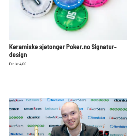
Keramiske sjetonger Poker.no Signatur-
Ko
design
Po
Fra kr 4,00
kr