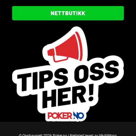
NETTBUTIKK
© Opphavsrett 2026 Poker.no | Nettsted levert av MultiMono,