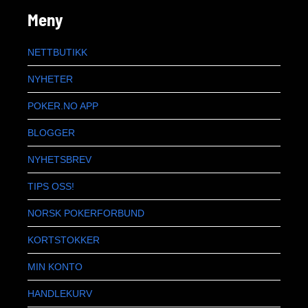
Meny
NETTBUTIKK
NYHETER
POKER.NO APP
BLOGGER
NYHETSBREV
TIPS OSS!
NORSK POKERFORBUND
KORTSTOKKER
MIN KONTO
HANDLEKURV