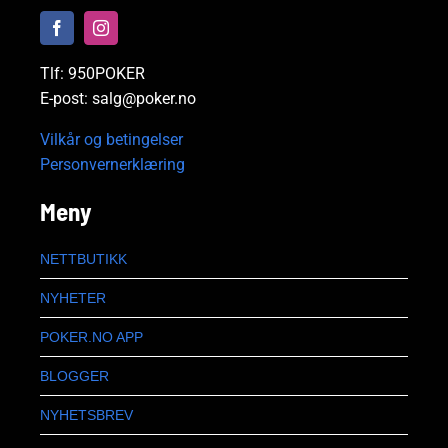
Tlf: 950POKER
E-post: salg@poker.no
Vilkår og betingelser
Personvernerklæring
Meny
NETTBUTIKK
NYHETER
POKER.NO APP
BLOGGER
NYHETSBREV