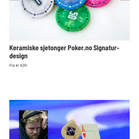
Keramiske sjetonger Poker.no Signatur-
Ko
design
Po
Fra kr 4,00
kr