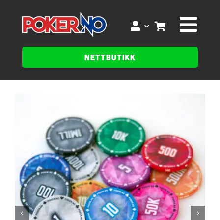
Skip
to
Togg
content
NETTBUTIKK
Navig
KJØP
Detaljer