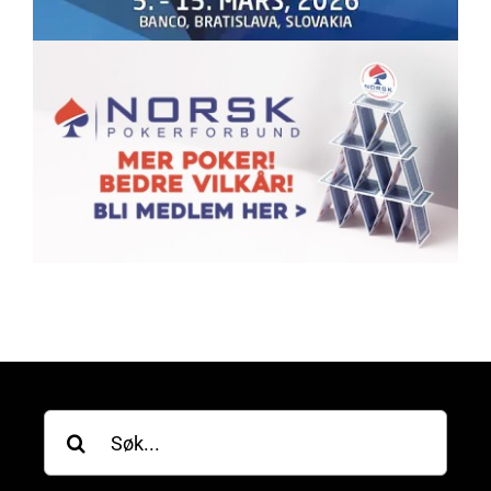
Søk
etter: