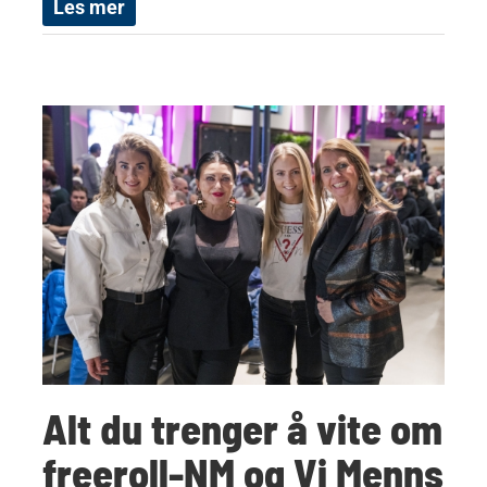
Les mer
Alt du trenger å vite om
freeroll-NM og Vi Menns