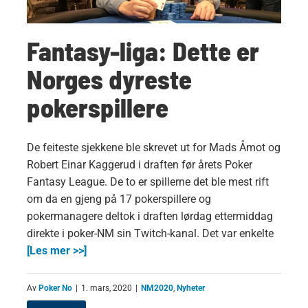
Fantasy-liga: Dette er
Norges dyreste
pokerspillere
De feiteste sjekkene ble skrevet ut for Mads Åmot og
Robert Einar Kaggerud i draften før årets Poker
Fantasy League. De to er spillerne det ble mest rift
om da en gjeng på 17 pokerspillere og
pokermanagere deltok i draften lørdag ettermiddag
direkte i poker-NM sin Twitch-kanal. Det var enkelte
[Les mer >>]
Av
Poker No
|
1. mars, 2020
|
NM2020
,
Nyheter