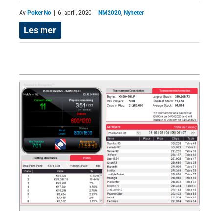
Av
Poker No
|
6. april, 2020
|
NM2020
,
Nyheter
Les mer