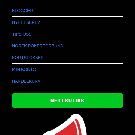
BLOGGER
NYHETSBREV
TIPS OSS!
NORSK POKERFORBUND
KORTSTOKKER
MIN KONTO
HANDLEKURV
NETTBUTIKK