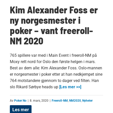
Kim Alexander Foss er
ny norgesmester i
poker – vant freeroll-
NM 2020
765 spillere var med i Main Event i freeroll-NM på
Moxy rett nord for Oslo den første helgen i mars.
Best av dem alle: Kim Alexander Foss. Oslo-mannen
er norgesmester i poker etter at han nedkjempet sine
764 motstandere gjennom to dager ved filten. Han
slo Rikard Sørbye heads up
[Les mer >>]
Av
Poker No
|
8. mars, 2020
|
Freeroll-NM
,
NM2020
,
Nyheter
Les mer