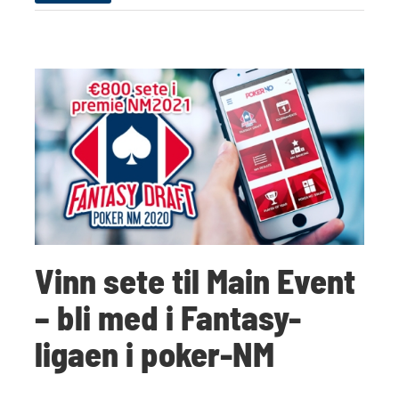
Vinn sete til Main Event
– bli med i Fantasy-
ligaen i poker-NM