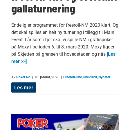
gallaturnering
Endelig er programmet for freeroll-NM 2020 klart. Og
det skal spilles en helt ny turnering i tillegg til Main
Event. I år som i fjor skal vi spille NM i gratispoker
på Moxy i perioden 6. til 8. mars 2020. Moxy ligger
på Skjetten på grensen til hovedstaden og nås
[Les
mer >>]
Av
Poker No
|
16. januar, 2020
|
Freeroll-NM
,
NM2020
,
Nyheter
Les mer