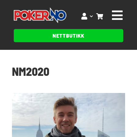
Skip
to
Togg
content
NETTBUTIKK
Navig
NM2020